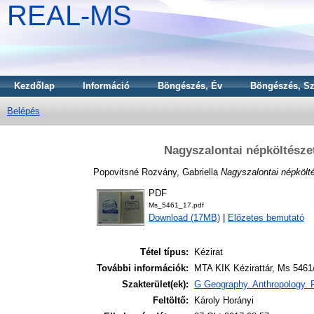
REAL-MS
Kezdőlap
Információ
Böngészés, Év
Böngészés, Sz
Belépés
Nagyszalontai népköltésze
Popovitsné Rozvány, Gabriella
Nagyszalontai népkölt
PDF
Ms_5461_17.pdf
Download (17MB)
|
Előzetes bemutató
Tétel típus:
Kézirat
További információk:
MTA KIK Kézirattár, Ms 5461
Szakterület(ek):
G Geography. Anthropology. 
Feltöltő:
Károly Horányi