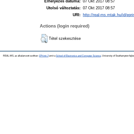
Elhelyezés dátuma:
07 Okt 2017 08:57
Utolsó változtatás:
07 Okt 2017 08:57
URI:
http://real-ms.mtak.hu/id/epr
Actions (login required)
Tétel szekesztése
REAL-MS, az alkalamzott szoftver:
EPrints 3
amit a
School of Electronics and Computer Science
, University of Southampton fejle