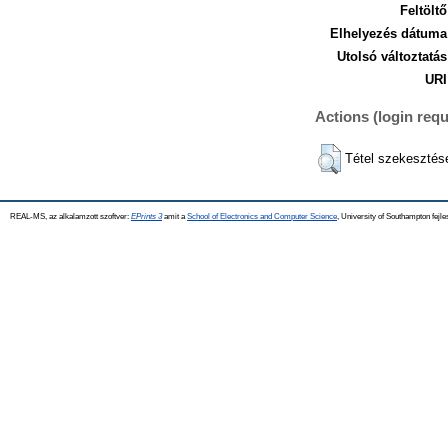
Feltöltő
Elhelyezés dátuma
Utolsó változtatás
URI
Actions (login requ
Tétel szekesztés
REAL-MS, az alkalamzott szoftver:
EPrints 3
amit a
School of Electronics and Computer Science
, University of Southampton fejle