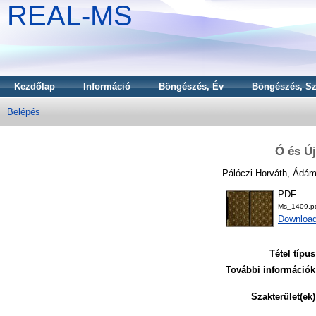
REAL-MS
Kezdőlap
Információ
Böngészés, Év
Böngészés, Sz
Belépés
Ó és Ú
Pálóczi Horváth, Ádá
PDF
Ms_1409.p
Downloa
Tétel típus
További információk
Szakterület(ek)