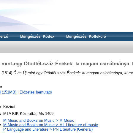
erző
Böngészés, Kódex
Böngészés, Kollekció
j mint-egy Ötödfél-száz Énekek: ki magam csinálmánya, 
m
(1814)
Ó és Új mint-egy Ötödfél-száz Énekek: ki magam csinálmánya, ki m
df
d (151MB)
|
Előzetes bemutató
:
Kézirat
:
MTA KIK Kézirattár, Ms 1409.
M Music and Books on Music > M Music
:
M Music and Books on Music > ML Literature of music
P Language and Literature > PN Literature (General)