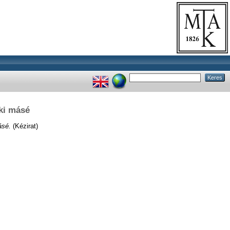
ki másé
ásé.
(Kézirat)