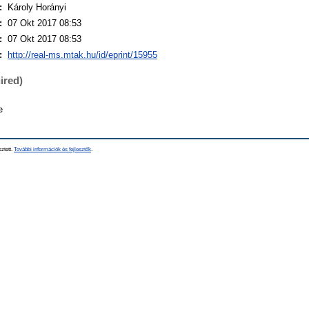
:
Károly Horányi
:
07 Okt 2017 08:53
:
07 Okt 2017 08:53
:
http://real-ms.mtak.hu/id/eprint/15955
ired)
e
sztett.
További információk és fejlesztők
.