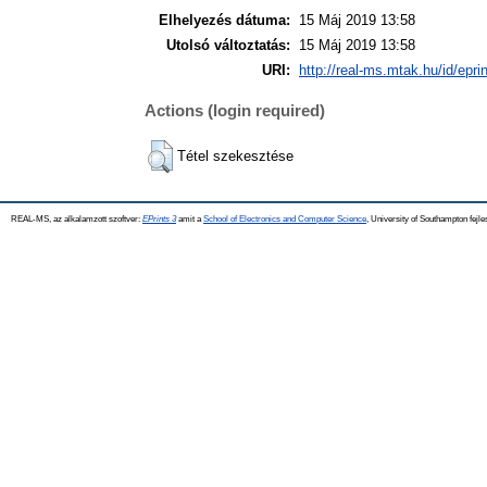
Elhelyezés dátuma:
15 Máj 2019 13:58
Utolsó változtatás:
15 Máj 2019 13:58
URI:
http://real-ms.mtak.hu/id/epri
Actions (login required)
Tétel szekesztése
REAL-MS, az alkalamzott szoftver:
EPrints 3
amit a
School of Electronics and Computer Science
, University of Southampton fejle