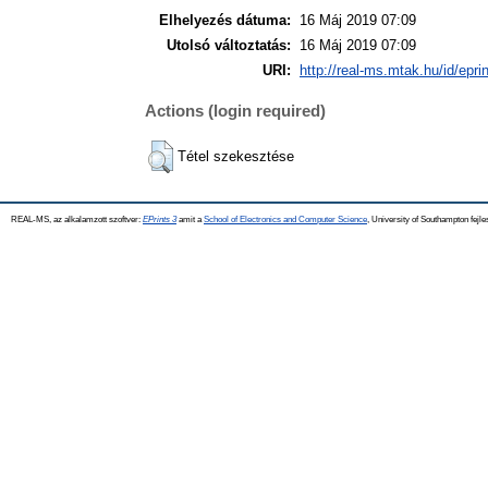
Elhelyezés dátuma:
16 Máj 2019 07:09
Utolsó változtatás:
16 Máj 2019 07:09
URI:
http://real-ms.mtak.hu/id/epri
Actions (login required)
Tétel szekesztése
REAL-MS, az alkalamzott szoftver:
EPrints 3
amit a
School of Electronics and Computer Science
, University of Southampton fejle