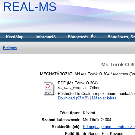
REAL-MS
Kezdőlap
Információ
Böngészés, Év
Böngészés, Sz
Belépés
Ms Török O.30
MEGHATÁROZATLAN
Ms Török O.304 / Mehmed Çeleb
PDF (Ms Török O.304)
- Other
Ms_Torok_O304.pdf
Restricted to Csak a repozitórium munkatár
Download (97MB)
|
Másolat kérés
Tétel típus:
Kézirat
Szabad kulcsszavak:
Ms Török O.304
Szakterület(ek):
P Language and Literature > P
Feltöltő:
dr. Nándor Erik Kovács