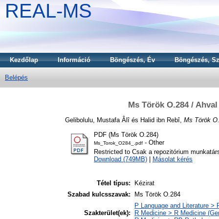
REAL-MS
Kezdőlap
Információ
Böngészés, Év
Böngészés, Sz
Belépés
Ms Török O.284 / Ahval 
Gelibolulu, Mustafa Âlî
és
Halid ibn Rebî,
Ms Török O.2
PDF (Ms Török O.284)
- Other
Ms_Torok_O284_.pdf
Restricted to Csak a repozitórium munkatár
Download (749MB)
|
Másolat kérés
Tétel típus:
Kézirat
Szabad kulcsszavak:
Ms Török O.284
P Language and Literature > P
Szakterület(ek):
R Medicine > R Medicine (Gen