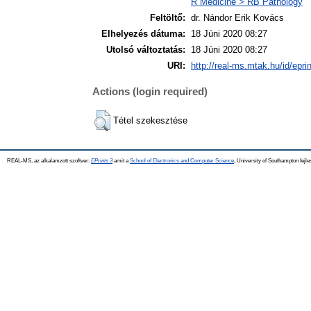
R Medicine > RB Pathology
Feltöltő:
dr. Nándor Erik Kovács
Elhelyezés dátuma:
18 Júni 2020 08:27
Utolsó változtatás:
18 Júni 2020 08:27
URI:
http://real-ms.mtak.hu/id/epri
Actions (login required)
Tétel szekesztése
REAL-MS, az alkalamzott szoftver:
EPrints 3
amit a
School of Electronics and Computer Science
, University of Southampton fejle