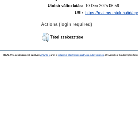
Utolsó változtatás:
10 Dec 2025 06:56
URI:
https://real-ms.mtak.hu/id/ep
Actions (login required)
Tétel szekesztése
REAL-MS, az alkalamzott szoftver:
EPrints 3
amit a
School of Electronics and Computer Science
, University of Southampton fejle