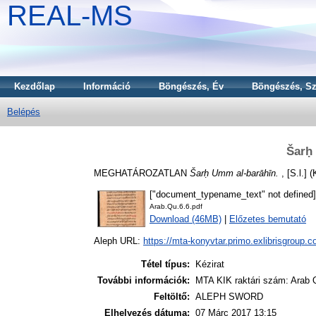
REAL-MS
Kezdőlap
Információ
Böngészés, Év
Böngészés, Sz
Belépés
Šarḥ
MEGHATÁROZATLAN
Šarḥ Umm al-barāhīn.
, [S.l.] (
["document_typename_text" not defined]
Arab.Qu.6.6.pdf
Download (46MB)
|
Előzetes bemutató
Aleph URL:
https://mta-konyvtar.primo.exlibrisgroup.
Tétel típus:
Kézirat
További információk:
MTA KIK raktári szám: Arab Q
Feltöltő:
ALEPH SWORD
Elhelyezés dátuma:
07 Márc 2017 13:15