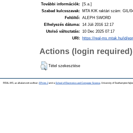
További információk:
[S.a.]
Szabad kulcsszavak:
MTA KIK raktári szám: GIL/0
Feltöltő:
ALEPH SWORD
Elhelyezés dátuma:
14 Júli 2016 12:17
Utolsó változtatás:
10 Dec 2025 07:17
URI:
https://real-ms.mtak.hu/id/ep
Actions (login required)
Tétel szekesztése
REAL-MS, az alkalamzott szoftver:
EPrints 3
amit a
School of Electronics and Computer Science
, University of Southampton fejle