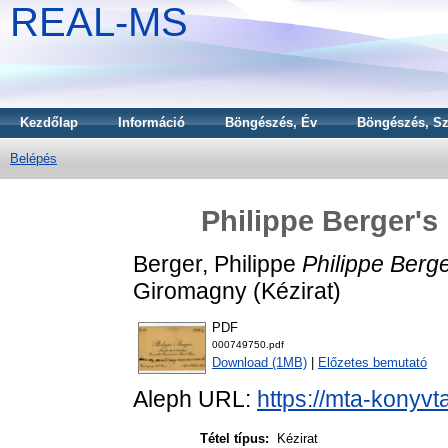
REAL-MS
Kezdőlap
Információ
Böngészés, Év
Böngészés, Sz
Belépés
Philippe Berger's 
Berger, Philippe
Philippe Berge
Giromagny (Kézirat)
PDF
000749750.pdf
Download (1MB)
|
Előzetes bemutató
Aleph URL:
https://mta-konyvt
Tétel típus:
Kézirat