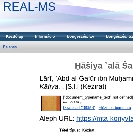
REAL-MS
Kezdőlap
Információ
Böngészés, Év
Böngészés, Sz
Belépés
Ḥāšiya `alā Ša
Lārī, `Abd al-Ġafūr ibn Muḥam
Kāfiya.
, [S.l.] (Kézirat)
["document_typename_text" not defined]
Arab.O.126.pdf
Download (180MB)
|
Előzetes bemutató
Aleph URL:
https://mta-konyvt
Tétel típus:
Kézirat