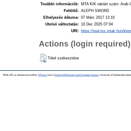
További információk:
MTA KIK raktári szám: Arab 
Feltöltő:
ALEPH SWORD
Elhelyezés dátuma:
07 Márc 2017 13:10
Utolsó változtatás:
10 Dec 2025 07:04
URI:
https://real-ms.mtak.hu/id/ep
Actions (login required)
Tétel szekesztése
REAL-MS, az alkalamzott szoftver:
EPrints 3
amit a
School of Electronics and Computer Science
, University of Southampton fejle