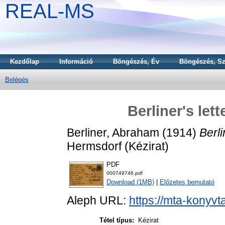
REAL-MS
Kezdőlap
Információ
Böngészés, Év
Böngészés, Sz
Belépés
Berliner's let
Berliner, Abraham
(1914)
Berli
Hermsdorf (Kézirat)
PDF
000749746.pdf
Download (1MB)
|
Előzetes bemutató
Aleph URL:
https://mta-konyvt
Tétel típus:
Kézirat