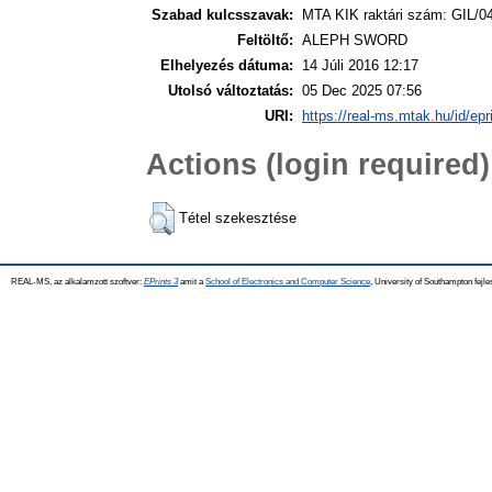
Szabad kulcsszavak:
MTA KIK raktári szám: GIL/04
Feltöltő:
ALEPH SWORD
Elhelyezés dátuma:
14 Júli 2016 12:17
Utolsó változtatás:
05 Dec 2025 07:56
URI:
https://real-ms.mtak.hu/id/epr
Actions (login required)
Tétel szekesztése
REAL-MS, az alkalamzott szoftver:
EPrints 3
amit a
School of Electronics and Computer Science
, University of Southampton fejle