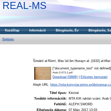
REAL-MS
Kezdőlap
Információ
Böngészés, Év
Böngészés, Sz
Belépés
Širwānī al-Rūmī, Mas`ūd ibn Ḥusayn al-
(1632)
al-Mas`
["document_typename_text" not defined]
Arab.O.073.2.pdf
Download (58MB)
|
Előzetes bemutató
Aleph URL:
https://mta-konyvtar.primo.exlibrisgroup.
Tétel típus:
Kézirat
További információk:
MTA KIK raktári szám: Arab O
Feltöltő:
ALEPH SWORD
Elhelyezés dátuma:
07 Márc 2017 13:03