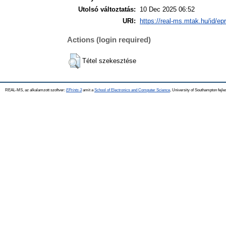
Utolsó változtatás:
10 Dec 2025 06:52
URI:
https://real-ms.mtak.hu/id/ep
Actions (login required)
Tétel szekesztése
REAL-MS, az alkalamzott szoftver:
EPrints 3
amit a
School of Electronics and Computer Science
, University of Southampton fejle