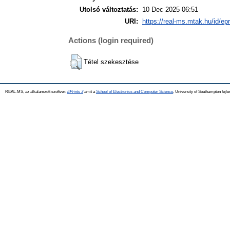
Utolsó változtatás:
10 Dec 2025 06:51
URI:
https://real-ms.mtak.hu/id/ep
Actions (login required)
Tétel szekesztése
REAL-MS, az alkalamzott szoftver:
EPrints 3
amit a
School of Electronics and Computer Science
, University of Southampton fejle