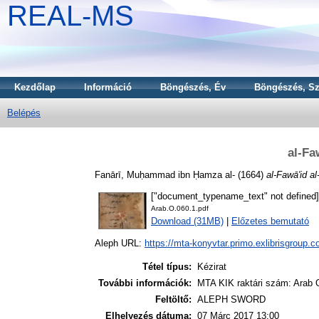
REAL-MS
Kezdőlap
Információ
Böngészés, Év
Böngészés, Sz
Belépés
al-Fa
Fanārī, Muḥammad ibn Ḥamza al-
(1664)
al-Fawā'id al
["document_typename_text" not defined]
Arab.O.060.1.pdf
Download (31MB)
|
Előzetes bemutató
Aleph URL:
https://mta-konyvtar.primo.exlibrisgroup.
Tétel típus:
Kézirat
További információk:
MTA KIK raktári szám: Arab O
Feltöltő:
ALEPH SWORD
Elhelyezés dátuma:
07 Márc 2017 13:00