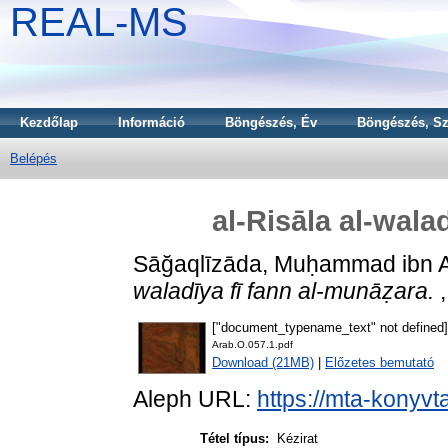
REAL-MS
Kezdőlap
Információ
Böngészés, Év
Böngészés, Sz
Belépés
al-Risāla al-wala
Sāğaqlīzāda, Muḥammad ibn Ab
waladīya fī fann al-munāẓara.
,
["document_typename_text" not defined]
Arab.O.057.1.pdf
Download (21MB)
|
Előzetes bemutató
Aleph URL:
https://mta-konyvt
Tétel típus:
Kézirat