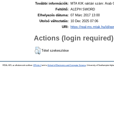
További információk:
MTA KIK raktári szám: Arab O
Feltöltő:
ALEPH SWORD
Elhelyezés dátuma:
07 Márc 2017 13:00
Utolsó változtatás:
10 Dec 2025 07:06
URI:
https://real-ms.mtak.hu/id/ep
Actions (login required)
Tétel szekesztése
REAL-MS, az alkalamzott szoftver:
EPrints 3
amit a
School of Electronics and Computer Science
, University of Southampton fejle