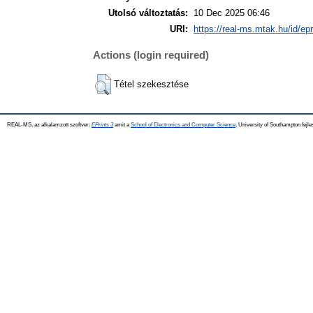
Utolsó változtatás:
10 Dec 2025 06:46
URI:
https://real-ms.mtak.hu/id/ep
Actions (login required)
Tétel szekesztése
REAL-MS, az alkalamzott szoftver:
EPrints 3
amit a
School of Electronics and Computer Science
, University of Southampton fejle