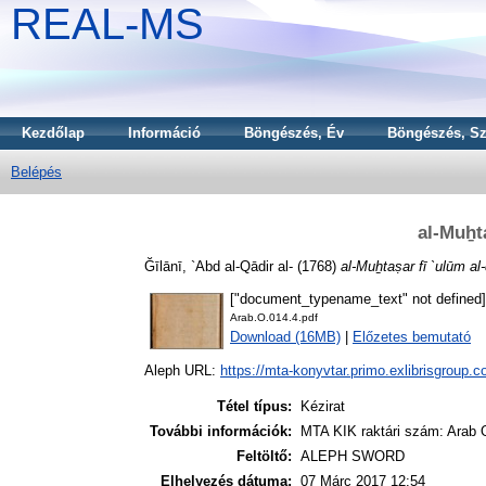
REAL-MS
Kezdőlap
Információ
Böngészés, Év
Böngészés, Sz
Belépés
al-Muẖta
Ğīlānī, `Abd al-Qādir al-
(1768)
al-Muẖtaṣar fī `ulūm al-
["document_typename_text" not defined]
Arab.O.014.4.pdf
Download (16MB)
|
Előzetes bemutató
Aleph URL:
https://mta-konyvtar.primo.exlibrisgroup.
Tétel típus:
Kézirat
További információk:
MTA KIK raktári szám: Arab O
Feltöltő:
ALEPH SWORD
Elhelyezés dátuma:
07 Márc 2017 12:54