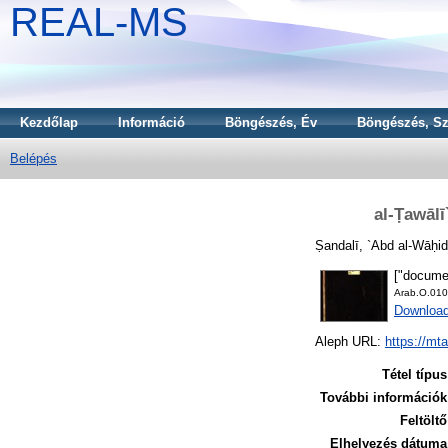
REAL-MS
Kezdőlap
Információ
Böngészés, Év
Böngészés, Sz
Belépés
al-Ṭawālī
Ṣandalī, `Abd al-Wāḥid
["docume
Arab.O.010
Downloa
Aleph URL:
https://mt
Tétel típus
További információk
Feltöltő
Elhelyezés dátuma