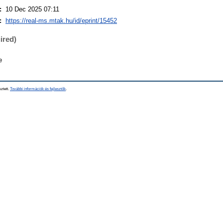
:
10 Dec 2025 07:11
:
https://real-ms.mtak.hu/id/eprint/15452
ired)
e
sztett.
További információk és fejlesztők
.