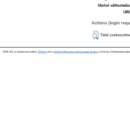
Utolsó változtatás
URI
Actions (login requ
Tétel szekesztés
REAL-MS, az alkalamzott szoftver:
EPrints 3
amit a
School of Electronics and Computer Science
, University of Southampton fejle