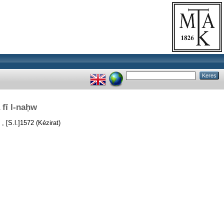
 fī l-naḥw
, [S.l.]1572 (Kézirat)