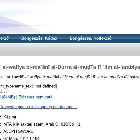
erző
Böngészés, Kódex
Böngészés, Kollekció
` al-wafīya bi-ma`ānī al-Durra al-muḍī'a fī `ilm al-`arabīya
 al-
al-Ṭawālī` al-wafīya bi-ma`ānī al-Durra al-muḍī'a fī `ilm al-`arabīya fī l-naḥw.
nt_typename_text" not defined]
.1.pdf
d (84MB)
|
Előzetes bemutató
a-konyvtar.primo.exlibrisgroup.com/perma...
:
Kézirat
:
MTA KIK raktári szám: Arab O. 010/Coll. 1.
:
ALEPH SWORD
:
07 Márc 2017 12:54