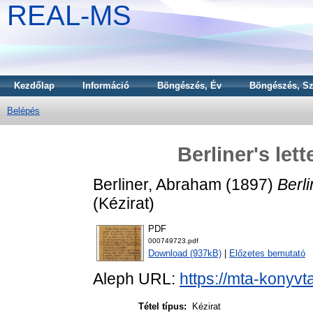
REAL-MS
Kezdőlap
Információ
Böngészés, Év
Böngészés, Sz
Belépés
Berliner's let
Berliner, Abraham
(1897)
Berli
(Kézirat)
PDF
000749723.pdf
Download (937kB)
|
Előzetes bemutató
Aleph URL:
https://mta-konyvt
Tétel típus:
Kézirat