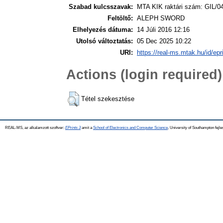
Szabad kulcsszavak:
MTA KIK raktári szám: GIL/04
Feltöltő:
ALEPH SWORD
Elhelyezés dátuma:
14 Júli 2016 12:16
Utolsó változtatás:
05 Dec 2025 10:22
URI:
https://real-ms.mtak.hu/id/epr
Actions (login required)
Tétel szekesztése
REAL-MS, az alkalamzott szoftver:
EPrints 3
amit a
School of Electronics and Computer Science
, University of Southampton fejle