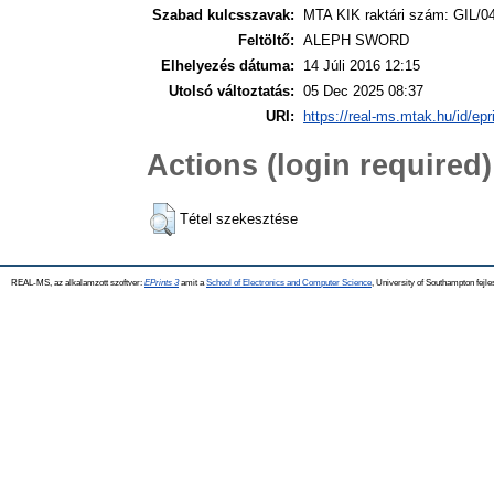
Szabad kulcsszavak:
MTA KIK raktári szám: GIL/04
Feltöltő:
ALEPH SWORD
Elhelyezés dátuma:
14 Júli 2016 12:15
Utolsó változtatás:
05 Dec 2025 08:37
URI:
https://real-ms.mtak.hu/id/epr
Actions (login required)
Tétel szekesztése
REAL-MS, az alkalamzott szoftver:
EPrints 3
amit a
School of Electronics and Computer Science
, University of Southampton fejle