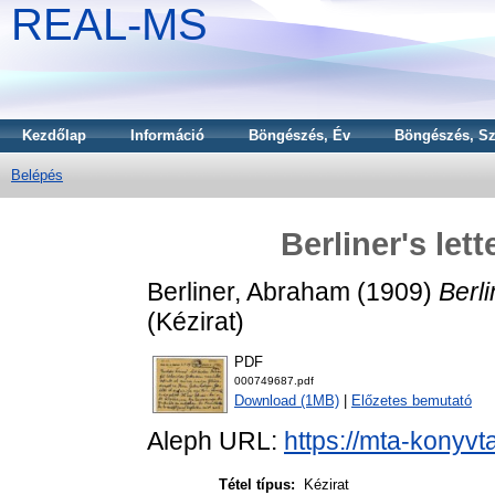
REAL-MS
Kezdőlap
Információ
Böngészés, Év
Böngészés, Sz
Belépés
Berliner's let
Berliner, Abraham
(1909)
Berli
(Kézirat)
PDF
000749687.pdf
Download (1MB)
|
Előzetes bemutató
Aleph URL:
https://mta-konyvt
Tétel típus:
Kézirat