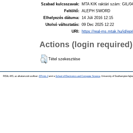
Szabad kulcsszavak:
MTA KIK raktári szám: GIL/04
Feltöltő:
ALEPH SWORD
Elhelyezés dátuma:
14 Júli 2016 12:15
Utolsó változtatás:
09 Dec 2025 12:22
URI:
https://real-ms.mtak.hu/id/epr
Actions (login required)
Tétel szekesztése
REAL-MS, az alkalamzott szoftver:
EPrints 3
amit a
School of Electronics and Computer Science
, University of Southampton fejle