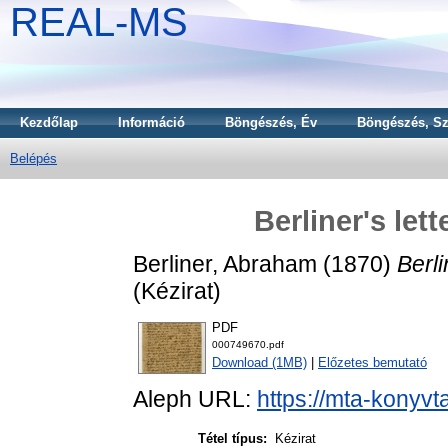
REAL-MS
Kezdőlap
Információ
Böngészés, Év
Böngészés, Sz
Belépés
Berliner's let
Berliner, Abraham
(1870)
Berli
(Kézirat)
PDF
000749670.pdf
Download (1MB)
|
Előzetes bemutató
Aleph URL:
https://mta-konyvt
Tétel típus:
Kézirat