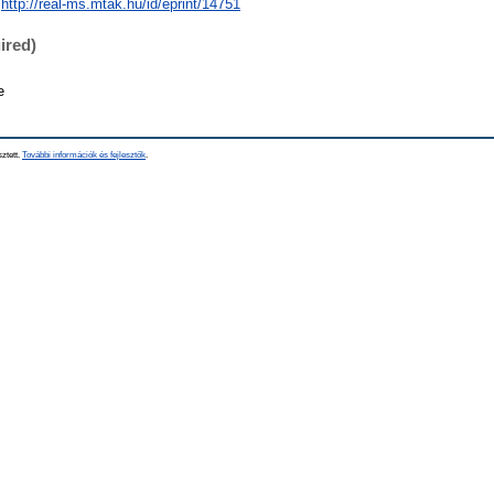
http://real-ms.mtak.hu/id/eprint/14751
ired)
e
sztett.
További információk és fejlesztők
.