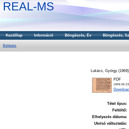
REAL-MS
Kezdőlap
Információ
Böngészés, Év
Böngészés, Sz
Belépés
Lukács, György
(1969
PDF
1969.06.2
Download
Tétel típus:
Feltöltő:
Elhelyezés dátuma:
Utolsó változtatás: