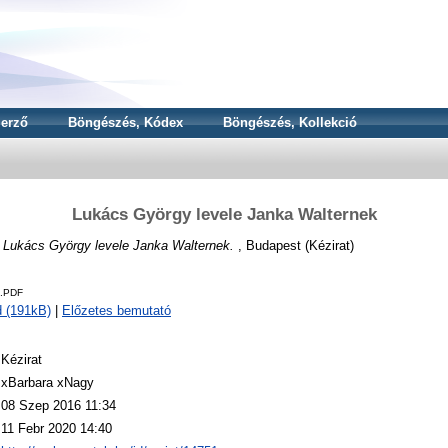
erző
Böngészés, Kódex
Böngészés, Kollekció
Lukács György levele Janka Walternek
)
Lukács György levele Janka Walternek.
, Budapest (Kézirat)
3.PDF
 (191kB)
|
Előzetes bemutató
Kézirat
xBarbara xNagy
08 Szep 2016 11:34
11 Febr 2020 14:40