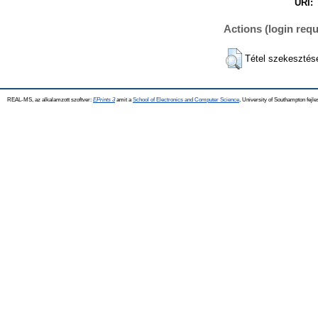
URI:
Actions (login requ
Tétel szekesztés
REAL-MS, az alkalamzott szoftver:
EPrints 3
amit a
School of Electronics and Computer Science
, University of Southampton fejle