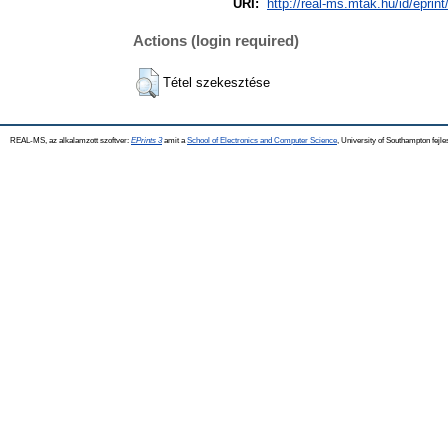
URI:
http://real-ms.mtak.hu/id/eprin
Actions (login required)
Tétel szekesztése
REAL-MS, az alkalamzott szoftver:
EPrints 3
amit a
School of Electronics and Computer Science
, University of Southampton fejle