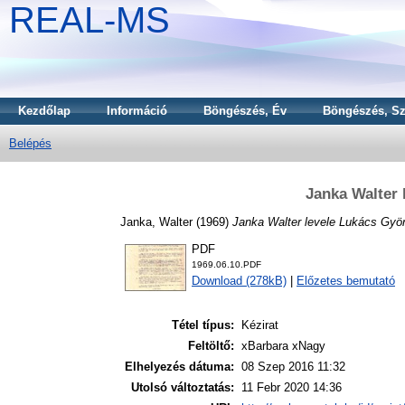
REAL-MS
Kezdőlap
Információ
Böngészés, Év
Böngészés, Sz
Belépés
Janka Walter 
Janka, Walter
(1969)
Janka Walter levele Lukács Gyö
PDF
1969.06.10.PDF
Download (278kB)
|
Előzetes bemutató
Tétel típus:
Kézirat
Feltöltő:
xBarbara xNagy
Elhelyezés dátuma:
08 Szep 2016 11:32
Utolsó változtatás:
11 Febr 2020 14:36