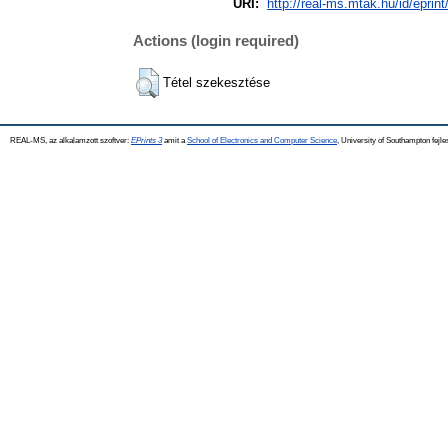
URI:
http://real-ms.mtak.hu/id/eprin
Actions (login required)
Tétel szekesztése
REAL-MS, az alkalamzott szoftver:
EPrints 3
amit a
School of Electronics and Computer Science
, University of Southampton fejle