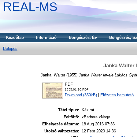
REAL-MS
Kezdőlap
Információ
Böngészés, Év
Böngészés, Sz
Belépés
Janka Walter 
Janka, Walter
(1955)
Janka Walter levele Lukács Gyö
PDF
1955.01.10.PDF
Download (359kB)
|
Előzetes bemutató
Tétel típus:
Kézirat
Feltöltő:
xBarbara xNagy
Elhelyezés dátuma:
18 Aug 2016 07:36
Utolsó változtatás:
12 Febr 2020 14:36