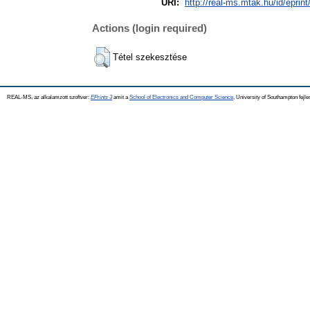
URI:
http://real-ms.mtak.hu/id/eprin
Actions (login required)
Tétel szekesztése
REAL-MS, az alkalamzott szoftver:
EPrints 3
amit a
School of Electronics and Computer Science
, University of Southampton fejle