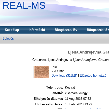
REAL-MS
Kezdőlap
Információ
Böngészés, Év
Böngészés, Sz
Belépés
Ljena Andrejevna Gr
Grabenko, Ljena Andrejevna
Ljena Andrejevna Graben
PDF
s. d. 2.PDF
Download (315kB)
|
Előzetes bemutató
Tétel típus:
Kézirat
Feltöltő:
xBarbara xNagy
Elhelyezés dátuma:
11 Aug 2016 07:52
Utolsó változtatás:
13 Febr 2020 13:27