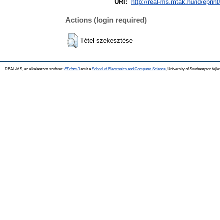
URI:
http://real-ms.mtak.hu/id/eprin
Actions (login required)
Tétel szekesztése
REAL-MS, az alkalamzott szoftver:
EPrints 3
amit a
School of Electronics and Computer Science
, University of Southampton fejle