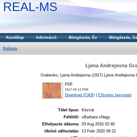
REAL-MS
Kezdőlap
Információ
Böngészés, Év
Böngészés, Sz
Belépés
Ljena Andrejevna Gr
Grabenko, Ljena Andrejevna
(1917)
Ljena Andrejevna 
PDF
1917.06.12.PDF
Download (53kB)
|
Előzetes bemutató
Tétel típus:
Kézirat
Feltöltő:
xBarbara xNagy
Elhelyezés dátuma:
03 Aug 2016 02:40
Utolsó változtatás:
13 Febr 2020 08:22