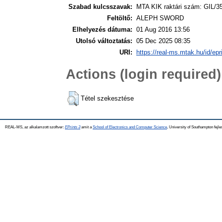
Szabad kulcsszavak:
MTA KIK raktári szám: GIL/3
Feltöltő:
ALEPH SWORD
Elhelyezés dátuma:
01 Aug 2016 13:56
Utolsó változtatás:
05 Dec 2025 08:35
URI:
https://real-ms.mtak.hu/id/epr
Actions (login required)
Tétel szekesztése
REAL-MS, az alkalamzott szoftver:
EPrints 3
amit a
School of Electronics and Computer Science
, University of Southampton fejle