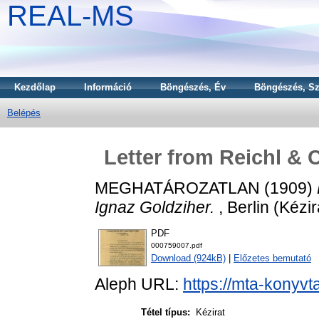
REAL-MS
Kezdőlap
Információ
Böngészés, Év
Böngészés, Sz
Belépés
Letter from Reichl & 
MEGHATÁROZATLAN (1909)
Ignaz Goldziher.
, Berlin (Kézir
PDF
000759007.pdf
Download (924kB)
|
Előzetes bemutató
Aleph URL:
https://mta-konyvt
Tétel típus:
Kézirat