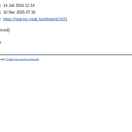
:
14 Júli 2016 12:14
:
10 Dec 2025 07:16
:
https://real-ms.mtak.hu/id/eprint/1431
ired)
e
sztett.
További információk és fejlesztők
.