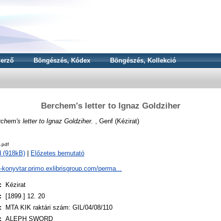
erző
Böngészés, Kódex
Böngészés, Kollekció
Berchem's letter to Ignaz Goldziher
chem's letter to Ignaz Goldziher.
, Genf (Kézirat)
.pdf
 (918kB)
|
Előzetes bemutató
a-konyvtar.primo.exlibrisgroup.com/perma...
:
Kézirat
:
[1899.] 12. 20
:
MTA KIK raktári szám: GIL/04/08/110
:
ALEPH SWORD