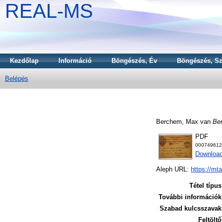
REAL-MS
Kezdőlap
Információ
Böngészés, Év
Böngészés, Sz
Belépés
Berchem, Max van
Ber
PDF
000749612
Download
Aleph URL:
https://mt
Tétel típus
További információk
Szabad kulcsszavak
Feltöltő