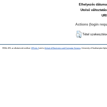
Elhelyezés dátuma
Utolsó változtatás
URI
Actions (login requ
Tétel szekesztés
REAL-MS, az alkalamzott szoftver:
EPrints 3
amit a
School of Electronics and Computer Science
, University of Southampton fejle