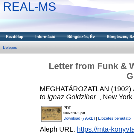
REAL-MS
Kezdőlap
Információ
Böngészés, Év
Böngészés, Sz
Belépés
Letter from Funk & 
G
MEGHATÁROZATLAN (1902)
to Ignaz Goldziher.
, New York (
PDF
000752078.pdf
Download (795kB)
|
Előzetes bemutató
Aleph URL:
https://mta-konyvt