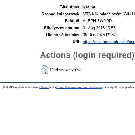
Tétel típus:
Kézirat
Szabad kulcsszavak:
MTA KIK raktári szám: GIL/11
Feltöltő:
ALEPH SWORD
Elhelyezés dátuma:
01 Aug 2016 13:55
Utolsó változtatás:
05 Dec 2025 09:37
URI:
https://real-ms.mtak.hu/id/epr
Actions (login required)
Tétel szekesztése
REAL-MS, az alkalamzott szoftver:
EPrints 3
amit a
School of Electronics and Computer Science
, University of Southampton fejle