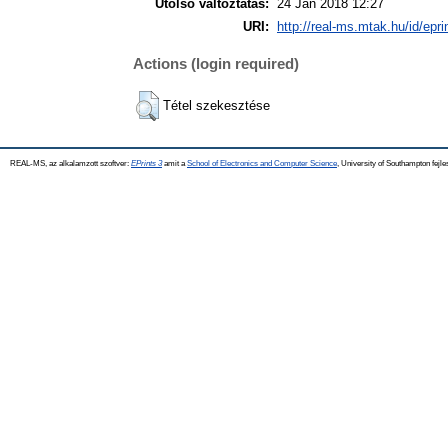
Utolsó változtatás:
24 Jan 2018 12:27
URI:
http://real-ms.mtak.hu/id/epr
Actions (login required)
Tétel szekesztése
REAL-MS, az alkalamzott szoftver:
EPrints 3
amit a
School of Electronics and Computer Science
, University of Southampton fejle