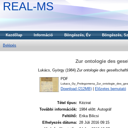
REAL-MS
Kezdőlap
Információ
Böngészés, Év
Böngészés, Sz
Belépés
Zur ontologie des gese
Lukács, György
(1984)
Zur ontologie des gesellschaft
PDF
Lukacs_Gy_Prolegomena_Zur_ontologie_des_gesel
Download (212MB)
|
Előzetes bemutató
Tétel típus:
Kézirat
További információk:
1984 előtt. Autográf
Feltöltő:
Erika Bilicsi
Elhelyezés dátuma:
28 Júli 2016 09:15