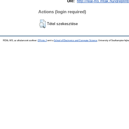
URI:
http://real-ms.mtak.hu/id/eprin
Actions (login required)
Tétel szekesztése
REAL-MS, az alkalamzott szoftver:
EPrints 3
amit a
School of Electronics and Computer Science
, University of Southampton fejle