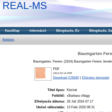
REAL-MS
Kezdőlap
Információ
Böngészés, Év
Böngészés, Sz
Belépés
Baumgarten Fere
Baumgarten, Ferenc
(1914)
Baumgarten Ferenc level
PDF
1914.03.14.PDF
Download (135kB)
|
Előzetes bemutató
Tétel típus:
Kézirat
Feltöltő:
xBarbara xNagy
Elhelyezés dátuma:
29 Júli 2016 07:17
Utolsó változtatás:
13 Febr 2020 08:31