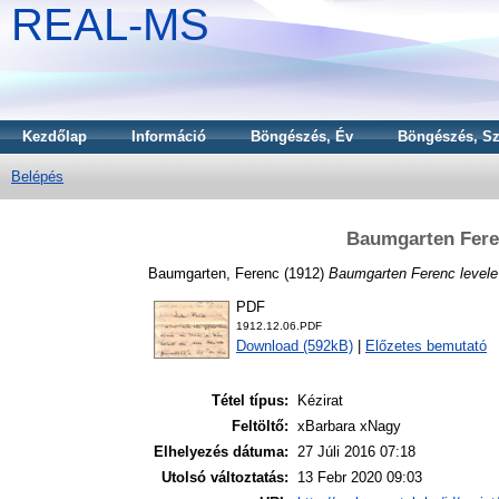
REAL-MS
Kezdőlap
Információ
Böngészés, Év
Böngészés, Sz
Belépés
Baumgarten Fere
Baumgarten, Ferenc
(1912)
Baumgarten Ferenc level
PDF
1912.12.06.PDF
Download (592kB)
|
Előzetes bemutató
Tétel típus:
Kézirat
Feltöltő:
xBarbara xNagy
Elhelyezés dátuma:
27 Júli 2016 07:18
Utolsó változtatás:
13 Febr 2020 09:03