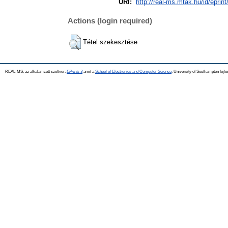
URI:
http://real-ms.mtak.hu/id/eprin
Actions (login required)
Tétel szekesztése
REAL-MS, az alkalamzott szoftver:
EPrints 3
amit a
School of Electronics and Computer Science
, University of Southampton fejle