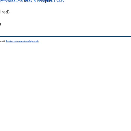
http://real-ms.mtak.hu/id/eprint/13995
ired)
e
sztett.
További információk és fejlesztők
.