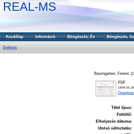
REAL-MS
Kezdőlap
Információ
Böngészés, Év
Böngészés, Sz
Belépés
Baumgarten, Ferenc
(1
PDF
1909.04.2
Download
Tétel típus:
Feltöltő:
Elhelyezés dátuma:
Utolsó változtatás: