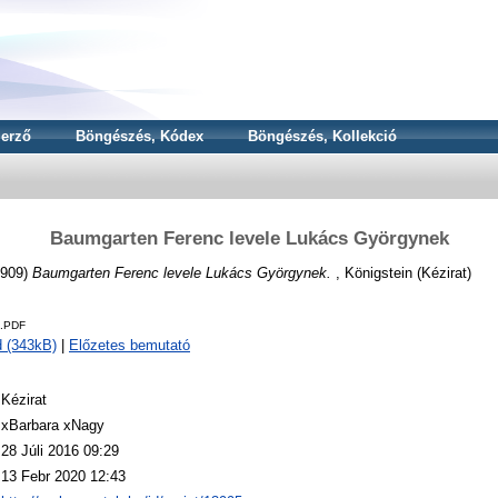
erző
Böngészés, Kódex
Böngészés, Kollekció
Baumgarten Ferenc levele Lukács Györgynek
909)
Baumgarten Ferenc levele Lukács Györgynek.
, Königstein (Kézirat)
9.PDF
 (343kB)
|
Előzetes bemutató
Kézirat
xBarbara xNagy
28 Júli 2016 09:29
13 Febr 2020 12:43