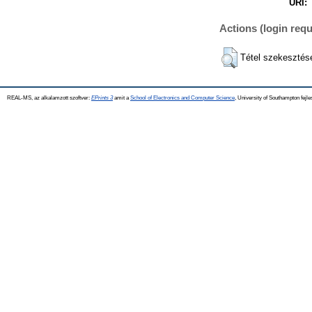
URI:
Actions (login requ
Tétel szekesztés
REAL-MS, az alkalamzott szoftver:
EPrints 3
amit a
School of Electronics and Computer Science
, University of Southampton fejle