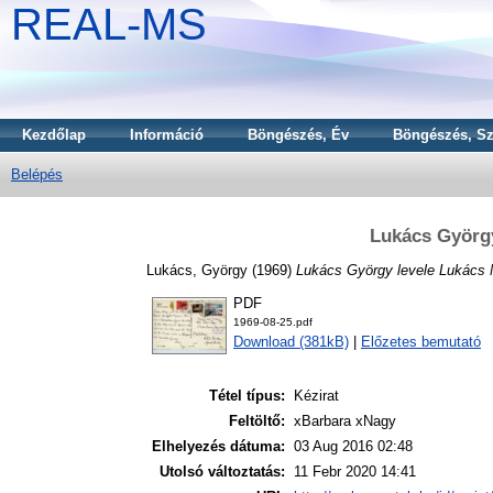
REAL-MS
Kezdőlap
Információ
Böngészés, Év
Böngészés, Sz
Belépés
Lukács György
Lukács, György
(1969)
Lukács György levele Lukács 
PDF
1969-08-25.pdf
Download (381kB)
|
Előzetes bemutató
Tétel típus:
Kézirat
Feltöltő:
xBarbara xNagy
Elhelyezés dátuma:
03 Aug 2016 02:48
Utolsó változtatás:
11 Febr 2020 14:41