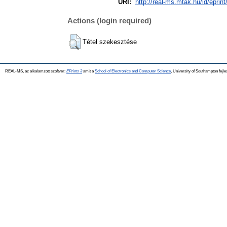
URI:
http://real-ms.mtak.hu/id/eprin
Actions (login required)
Tétel szekesztése
REAL-MS, az alkalamzott szoftver:
EPrints 3
amit a
School of Electronics and Computer Science
, University of Southampton fejle