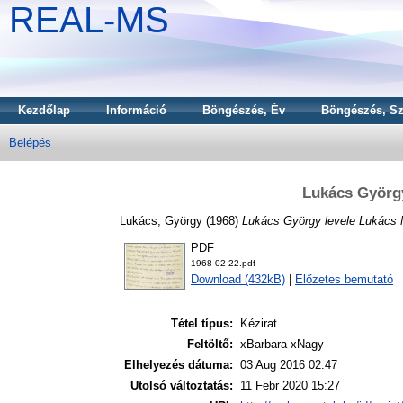
REAL-MS
Kezdőlap
Információ
Böngészés, Év
Böngészés, Sz
Belépés
Lukács György
Lukács, György
(1968)
Lukács György levele Lukács 
PDF
1968-02-22.pdf
Download (432kB)
|
Előzetes bemutató
Tétel típus:
Kézirat
Feltöltő:
xBarbara xNagy
Elhelyezés dátuma:
03 Aug 2016 02:47
Utolsó változtatás:
11 Febr 2020 15:27