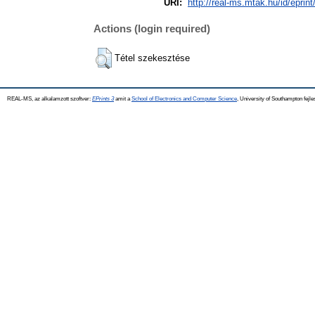
URI:
http://real-ms.mtak.hu/id/eprin
Actions (login required)
Tétel szekesztése
REAL-MS, az alkalamzott szoftver:
EPrints 3
amit a
School of Electronics and Computer Science
, University of Southampton fejle