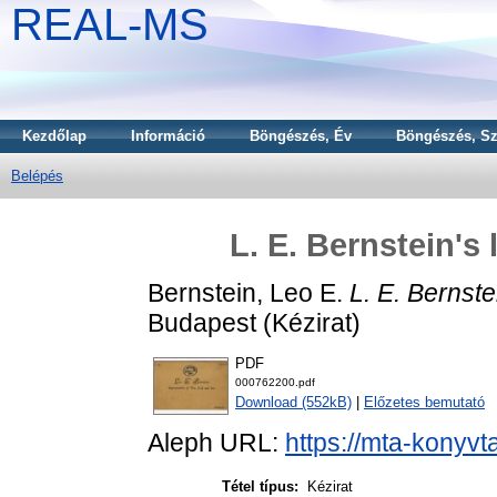
REAL-MS
Kezdőlap
Információ
Böngészés, Év
Böngészés, Sz
Belépés
L. E. Bernstein's 
Bernstein, Leo E.
L. E. Bernste
Budapest (Kézirat)
PDF
000762200.pdf
Download (552kB)
|
Előzetes bemutató
Aleph URL:
https://mta-konyvt
Tétel típus:
Kézirat