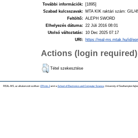
További információk:
[1895]
Szabad kulcsszavak:
MTA KIK raktári szám: GIL/4
Feltöltő:
ALEPH SWORD
Elhelyezés dátuma:
22 Júli 2016 08:01
Utolsó változtatás:
10 Dec 2025 07:17
URI:
https://real-ms.mtak.hu/id/ep
Actions (login required)
Tétel szekesztése
REAL-MS, az alkalamzott szoftver:
EPrints 3
amit a
School of Electronics and Computer Science
, University of Southampton fejle