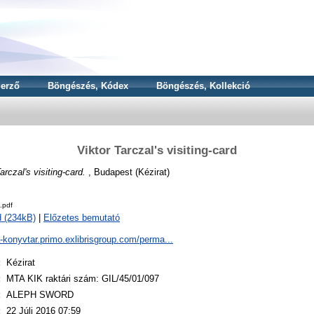
erző
Böngészés, Kódex
Böngészés, Kollekció
Viktor Tarczal's visiting-card
arczal's visiting-card.
, Budapest (Kézirat)
.pdf
 (234kB)
|
Előzetes bemutató
a-konyvtar.primo.exlibrisgroup.com/perma...
:
Kézirat
:
MTA KIK raktári szám: GIL/45/01/097
:
ALEPH SWORD
:
22 Júli 2016 07:59