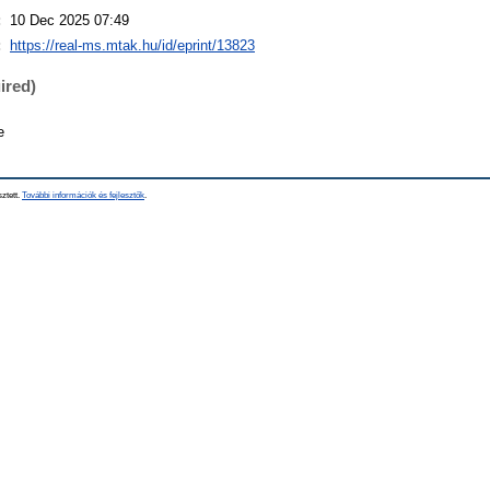
:
10 Dec 2025 07:49
:
https://real-ms.mtak.hu/id/eprint/13823
ired)
e
sztett.
További információk és fejlesztők
.