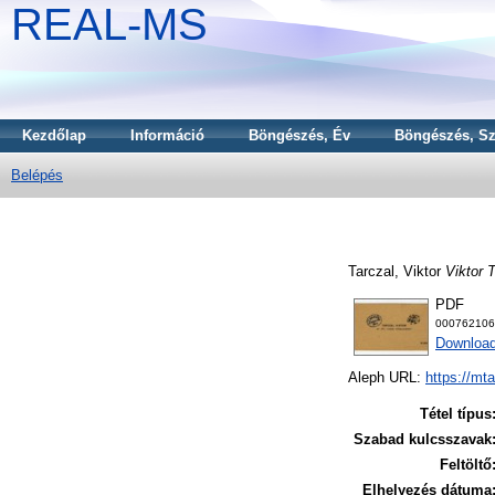
REAL-MS
Kezdőlap
Információ
Böngészés, Év
Böngészés, Sz
Belépés
Tarczal, Viktor
Viktor T
PDF
000762106
Download
Aleph URL:
https://mt
Tétel típus
Szabad kulcsszavak
Feltöltő
Elhelyezés dátuma