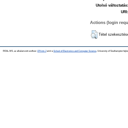
Utolsó változtatás
URI
Actions (login requ
Tétel szekesztés
REAL-MS, az alkalamzott szoftver:
EPrints 3
amit a
School of Electronics and Computer Science
, University of Southampton fejle