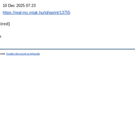
:
10 Dec 2025 07:23
:
https://real-ms.mtak.hu/id/eprint/13755
ired)
e
sztett.
További információk és fejlesztők
.