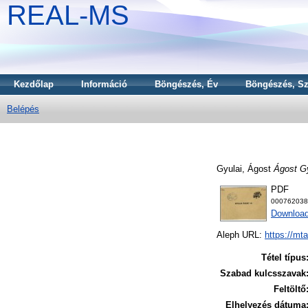
REAL-MS
Kezdőlap
Információ
Böngészés, Év
Böngészés, Sz
Belépés
Gyulai, Ágost
Ágost Gy
PDF
000762038
Download
Aleph URL:
https://mt
Tétel típus
Szabad kulcsszavak
Feltöltő
Elhelyezés dátuma