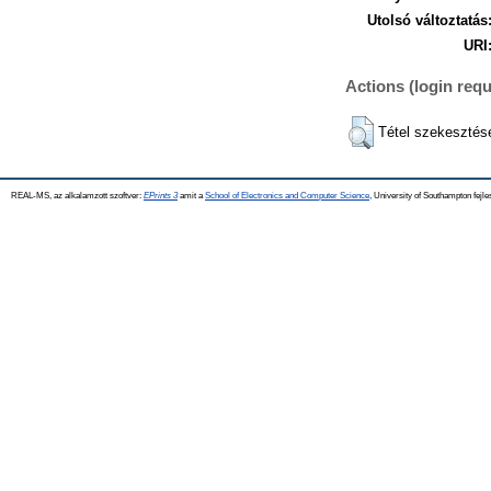
Utolsó változtatás
URI
Actions (login requ
Tétel szekesztés
REAL-MS, az alkalamzott szoftver:
EPrints 3
amit a
School of Electronics and Computer Science
, University of Southampton fejle