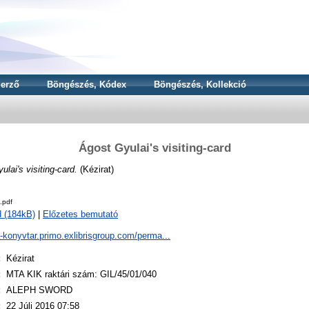
erző
Böngészés, Kódex
Böngészés, Kollekció
Ágost Gyulai's visiting-card
ulai's visiting-card.
(Kézirat)
.pdf
 (184kB)
|
Előzetes bemutató
a-konyvtar.primo.exlibrisgroup.com/perma...
:
Kézirat
:
MTA KIK raktári szám: GIL/45/01/040
:
ALEPH SWORD
:
22 Júli 2016 07:58