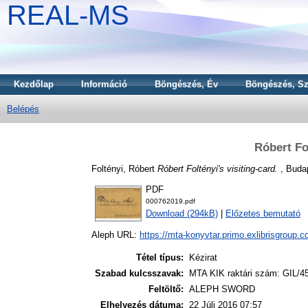
REAL-MS
Kezdőlap
Információ
Böngészés, Év
Böngészés, Sz
Belépés
Róbert Fol
Foltényi, Róbert
Róbert Foltényi's visiting-card.
, Budap
PDF
000762019.pdf
Download (294kB)
|
Előzetes bemutató
Aleph URL:
https://mta-konyvtar.primo.exlibrisgroup.
Tétel típus:
Kézirat
Szabad kulcsszavak:
MTA KIK raktári szám: GIL/4
Feltöltő:
ALEPH SWORD
Elhelyezés dátuma:
22 Júli 2016 07:57