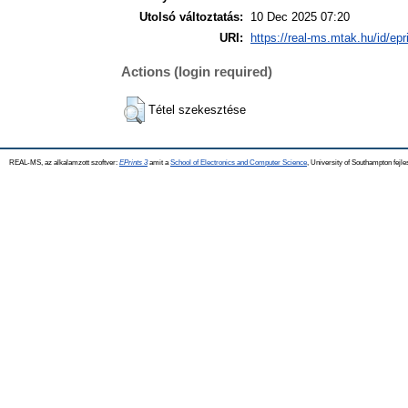
Utolsó változtatás:
10 Dec 2025 07:20
URI:
https://real-ms.mtak.hu/id/epr
Actions (login required)
Tétel szekesztése
REAL-MS, az alkalamzott szoftver:
EPrints 3
amit a
School of Electronics and Computer Science
, University of Southampton fejle