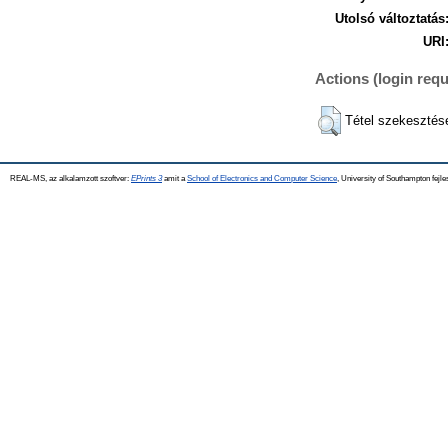
Utolsó változtatás
URI
Actions (login requ
Tétel szekesztés
REAL-MS, az alkalamzott szoftver:
EPrints 3
amit a
School of Electronics and Computer Science
, University of Southampton fejle