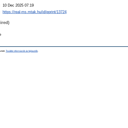
:
10 Dec 2025 07:19
:
https://real-ms.mtak.hu/id/eprint/13724
ired)
e
sztett.
További információk és fejlesztők
.