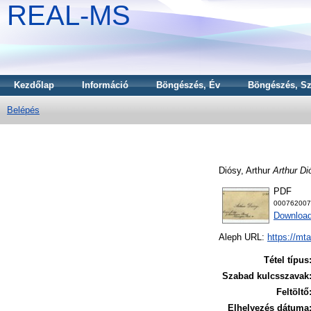
REAL-MS
Kezdőlap
Információ
Böngészés, Év
Böngészés, Sz
Belépés
Diósy, Arthur
Arthur Dió
PDF
000762007
Download
Aleph URL:
https://mt
Tétel típus
Szabad kulcsszavak
Feltöltő
Elhelyezés dátuma