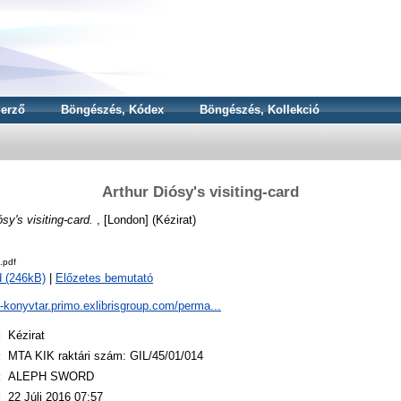
erző
Böngészés, Kódex
Böngészés, Kollekció
Arthur Diósy's visiting-card
sy's visiting-card.
, [London] (Kézirat)
.pdf
 (246kB)
|
Előzetes bemutató
a-konyvtar.primo.exlibrisgroup.com/perma...
:
Kézirat
:
MTA KIK raktári szám: GIL/45/01/014
:
ALEPH SWORD
:
22 Júli 2016 07:57