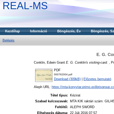
REAL-MS
Kezdőlap
Információ
Böngészés, Év
Böngészés, Sz
Belépés
E. G. Con
Conklin, Edwin Grant
E. G. Conklin's visiting-card.
, Pr
PDF
000762004.pdf
Download (309kB)
|
Előzetes bemutató
Aleph URL:
https://mta-konyvtar.primo.exlibrisgroup.
Tétel típus:
Kézirat
Szabad kulcsszavak:
MTA KIK raktári szám: GIL/4
Feltöltő:
ALEPH SWORD
Elhelyezés dátuma:
22 Júli 2016 07:57