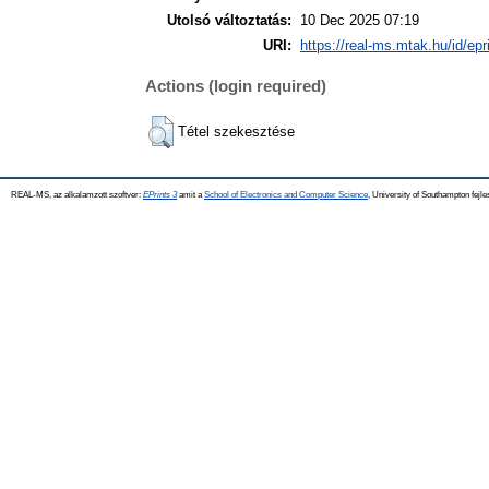
Utolsó változtatás:
10 Dec 2025 07:19
URI:
https://real-ms.mtak.hu/id/epr
Actions (login required)
Tétel szekesztése
REAL-MS, az alkalamzott szoftver:
EPrints 3
amit a
School of Electronics and Computer Science
, University of Southampton fejle