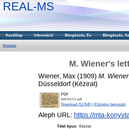
REAL-MS
Kezdőlap
Információ
Böngészés, Év
Böngészés, Sz
Belépés
M. Wiener's let
Wiener, Max
(1909)
M. Wiener'
Düsseldorf (Kézirat)
PDF
000761717.pdf
Download (517kB)
|
Előzetes bemutató
Aleph URL:
https://mta-konyvt
Tétel típus:
Kézirat