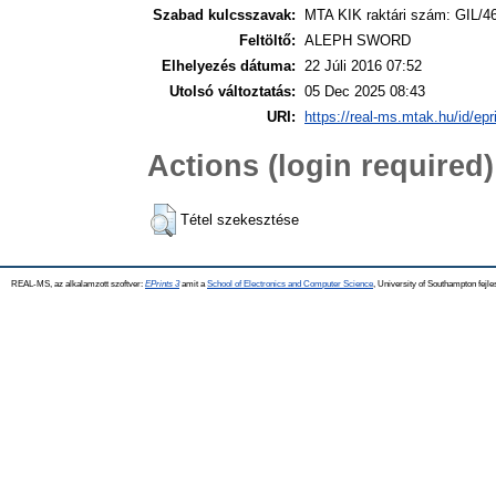
Szabad kulcsszavak:
MTA KIK raktári szám: GIL/4
Feltöltő:
ALEPH SWORD
Elhelyezés dátuma:
22 Júli 2016 07:52
Utolsó változtatás:
05 Dec 2025 08:43
URI:
https://real-ms.mtak.hu/id/epr
Actions (login required)
Tétel szekesztése
REAL-MS, az alkalamzott szoftver:
EPrints 3
amit a
School of Electronics and Computer Science
, University of Southampton fejle