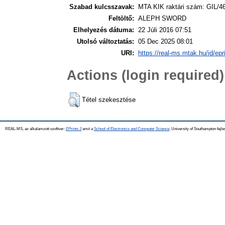
Szabad kulcsszavak:
MTA KIK raktári szám: GIL/4
Feltöltő:
ALEPH SWORD
Elhelyezés dátuma:
22 Júli 2016 07:51
Utolsó változtatás:
05 Dec 2025 08:01
URI:
https://real-ms.mtak.hu/id/epr
Actions (login required)
Tétel szekesztése
REAL-MS, az alkalamzott szoftver:
EPrints 3
amit a
School of Electronics and Computer Science
, University of Southampton fejle