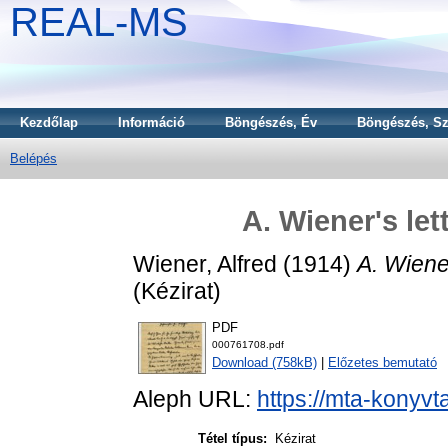
REAL-MS
Kezdőlap
Információ
Böngészés, Év
Böngészés, Sz
Belépés
A. Wiener's let
Wiener, Alfred
(1914)
A. Wiener
(Kézirat)
PDF
000761708.pdf
Download (758kB)
|
Előzetes bemutató
Aleph URL:
https://mta-konyvt
Tétel típus:
Kézirat