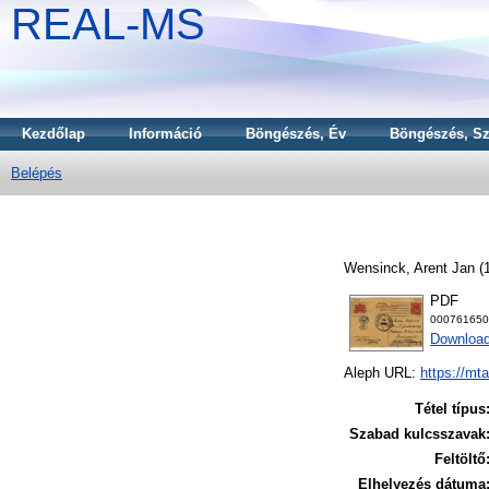
REAL-MS
Kezdőlap
Információ
Böngészés, Év
Böngészés, Sz
Belépés
Wensinck, Arent Jan
(
PDF
000761650
Download
Aleph URL:
https://mt
Tétel típus
Szabad kulcsszavak
Feltöltő
Elhelyezés dátuma