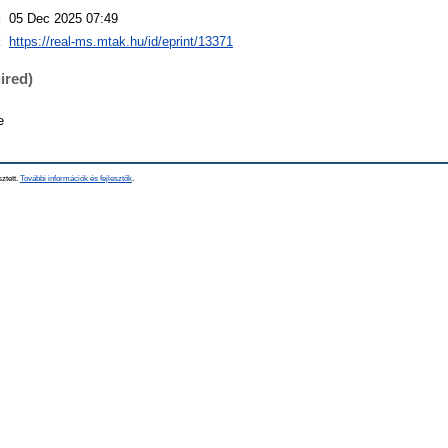
:
05 Dec 2025 07:49
:
https://real-ms.mtak.hu/id/eprint/13371
ired)
e
sztett.
További információk és fejlesztők
.