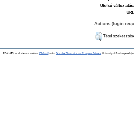
Utolsó változtatás
URI
Actions (login requ
Tétel szekesztés
REAL-MS, az alkalamzott szoftver:
EPrints 3
amit a
School of Electronics and Computer Science
, University of Southampton fejle