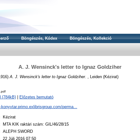
erző
Böngészés, Kódex
Böngészés, Kollekció
A. J. Wensinck's letter to Ignaz Goldziher
1916)
A. J. Wensinck's letter to Ignaz Goldziher.
, Leiden (Kézirat)
.pdf
 (784kB)
|
Előzetes bemutató
a-konyvtar.primo.exlibrisgroup.com/perma...
:
Kézirat
:
MTA KIK raktári szám: GIL/46/28/15
:
ALEPH SWORD
:
22 Júli 2016 07:50