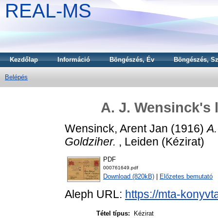
REAL-MS
Kezdőlap
Információ
Böngészés, Év
Böngészés, Sz
Belépés
A. J. Wensinck's 
Wensinck, Arent Jan
(1916)
A.
Goldziher.
, Leiden (Kézirat)
PDF
000761649.pdf
Download (820kB)
|
Előzetes bemutató
Aleph URL:
https://mta-konyvt
Tétel típus:
Kézirat