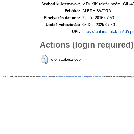
Szabad kulcsszavak:
MTA KIK raktári szám: GIL/4
Feltöltő:
ALEPH SWORD
Elhelyezés dátuma:
22 Júli 2016 07:50
Utolsó változtatás:
05 Dec 2025 07:49
URI:
https://real-ms.mtak.hu/id/epr
Actions (login required)
Tétel szekesztése
REAL-MS, az alkalamzott szoftver:
EPrints 3
amit a
School of Electronics and Computer Science
, University of Southampton fejle