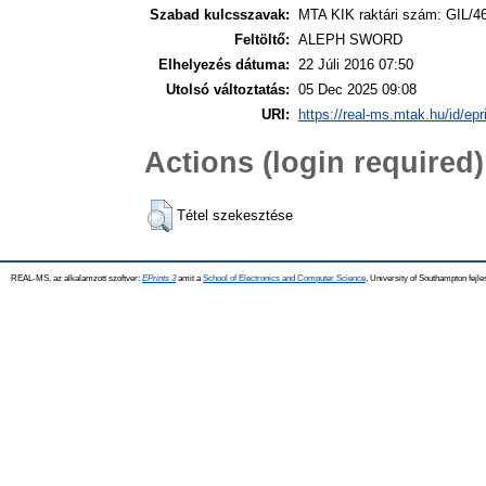
Szabad kulcsszavak:
MTA KIK raktári szám: GIL/4
Feltöltő:
ALEPH SWORD
Elhelyezés dátuma:
22 Júli 2016 07:50
Utolsó változtatás:
05 Dec 2025 09:08
URI:
https://real-ms.mtak.hu/id/epr
Actions (login required)
Tétel szekesztése
REAL-MS, az alkalamzott szoftver:
EPrints 3
amit a
School of Electronics and Computer Science
, University of Southampton fejle