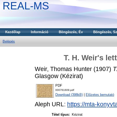
REAL-MS
Kezdőlap
Információ
Böngészés, Év
Böngészés, Sz
Belépés
T. H. Weir's le
Weir, Thomas Hunter
(1907)
T
Glasgow (Kézirat)
PDF
000761609.pdf
Download (398kB)
|
Előzetes bemutató
Aleph URL:
https://mta-konyvt
Tétel típus:
Kézirat