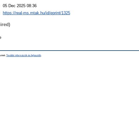
:
05 Dec 2025 08:36
:
https://real-ms.mtak.hu/id/eprint/1325
ired)
e
sztett.
További információk és fejlesztők
.