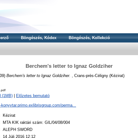
erző
Böngészés, Kódex
Böngészés, Kollekció
Berchem's letter to Ignaz Goldziher
09)
Berchem's letter to Ignaz Goldziher.
, Crans-près-Céligny (Kézirat)
.pdf
d (1MB)
|
Előzetes bemutató
a-konyvtar.primo.exlibrisgroup.com/perma...
:
Kézirat
:
MTA KIK raktári szám: GIL/04/08/004
:
ALEPH SWORD
:
14 Júli 2016 12:12