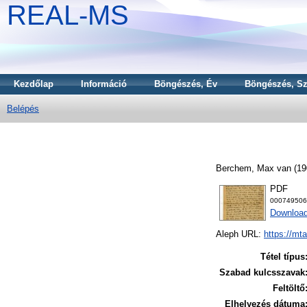
REAL-MS
Kezdőlap
Információ
Böngészés, Év
Böngészés, Sz
Belépés
Berchem, Max van
(19
PDF
000749506
Downloa
Aleph URL:
https://mt
Tétel típus
Szabad kulcsszavak
Feltöltő
Elhelyezés dátuma