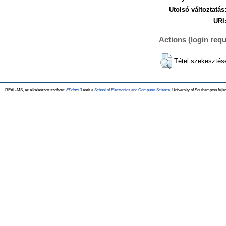
Utolsó változtatás
URI
Actions (login requ
Tétel szekesztés
REAL-MS, az alkalamzott szoftver:
EPrints 3
amit a
School of Electronics and Computer Science
, University of Southampton fejle