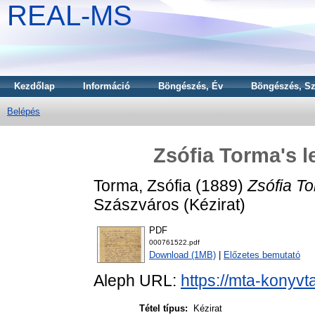
REAL-MS
Kezdőlap
Információ
Böngészés, Év
Böngészés, Sz
Belépés
Zsófia Torma's l
Torma, Zsófia
(1889)
Zsófia To
Szászváros (Kézirat)
PDF
000761522.pdf
Download (1MB)
|
Előzetes bemutató
Aleph URL:
https://mta-konyvt
Tétel típus:
Kézirat