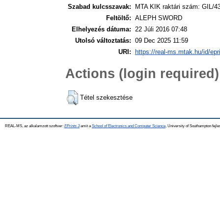
Szabad kulcsszavak:
MTA KIK raktári szám: GIL/4
Feltöltő:
ALEPH SWORD
Elhelyezés dátuma:
22 Júli 2016 07:48
Utolsó változtatás:
09 Dec 2025 11:59
URI:
https://real-ms.mtak.hu/id/epr
Actions (login required)
Tétel szekesztése
REAL-MS, az alkalamzott szoftver:
EPrints 3
amit a
School of Electronics and Computer Science
, University of Southampton fejle