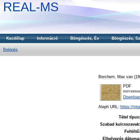
REAL-MS
Kezdőlap
Információ
Böngészés, Év
Böngészés, Sz
Belépés
Berchem, Max van
(19
PDF
000749504
Downloa
Aleph URL:
https://mt
Tétel típus
Szabad kulcsszavak
Feltöltő
Elhelyezés dátuma