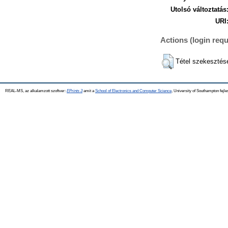
Utolsó változtatás
URI
Actions (login requ
Tétel szekesztés
REAL-MS, az alkalamzott szoftver:
EPrints 3
amit a
School of Electronics and Computer Science
, University of Southampton fejle