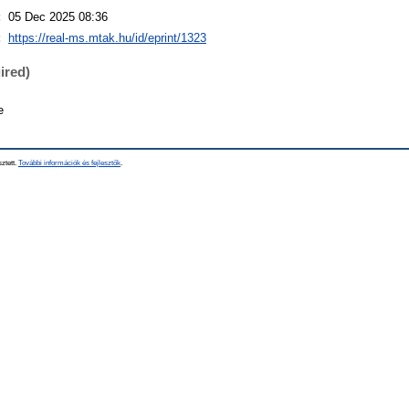
:
05 Dec 2025 08:36
:
https://real-ms.mtak.hu/id/eprint/1323
ired)
e
sztett.
További információk és fejlesztők
.