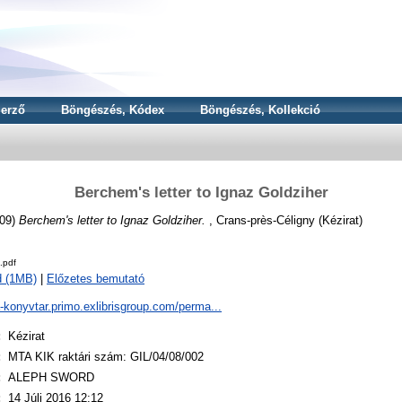
erző
Böngészés, Kódex
Böngészés, Kollekció
Berchem's letter to Ignaz Goldziher
09)
Berchem's letter to Ignaz Goldziher.
, Crans-près-Céligny (Kézirat)
.pdf
d (1MB)
|
Előzetes bemutató
a-konyvtar.primo.exlibrisgroup.com/perma...
:
Kézirat
:
MTA KIK raktári szám: GIL/04/08/002
:
ALEPH SWORD
:
14 Júli 2016 12:12