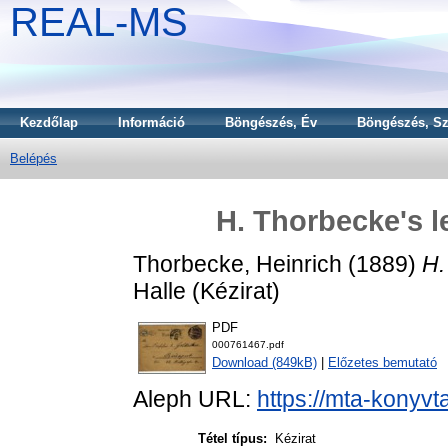
REAL-MS
Kezdőlap
Információ
Böngészés, Év
Böngészés, Sz
Belépés
H. Thorbecke's l
Thorbecke, Heinrich
(1889)
H.
Halle (Kézirat)
PDF
000761467.pdf
Download (849kB)
|
Előzetes bemutató
Aleph URL:
https://mta-konyvt
Tétel típus:
Kézirat