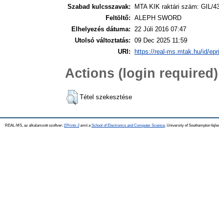
Szabad kulcsszavak:
MTA KIK raktári szám: GIL/4
Feltöltő:
ALEPH SWORD
Elhelyezés dátuma:
22 Júli 2016 07:47
Utolsó változtatás:
09 Dec 2025 11:59
URI:
https://real-ms.mtak.hu/id/epr
Actions (login required)
Tétel szekesztése
REAL-MS, az alkalamzott szoftver:
EPrints 3
amit a
School of Electronics and Computer Science
, University of Southampton fejle