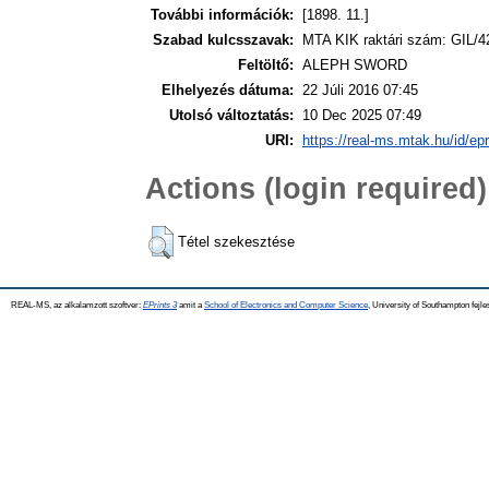
További információk:
[1898. 11.]
Szabad kulcsszavak:
MTA KIK raktári szám: GIL/4
Feltöltő:
ALEPH SWORD
Elhelyezés dátuma:
22 Júli 2016 07:45
Utolsó változtatás:
10 Dec 2025 07:49
URI:
https://real-ms.mtak.hu/id/ep
Actions (login required)
Tétel szekesztése
REAL-MS, az alkalamzott szoftver:
EPrints 3
amit a
School of Electronics and Computer Science
, University of Southampton fejle