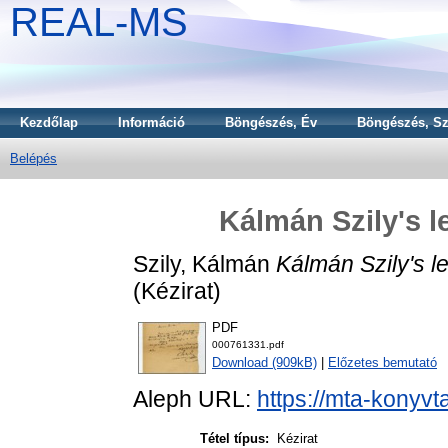
REAL-MS
Kezdőlap
Információ
Böngészés, Év
Böngészés, Sz
Belépés
Kálmán Szily's l
Szily, Kálmán
Kálmán Szily's le
(Kézirat)
PDF
000761331.pdf
Download (909kB)
|
Előzetes bemutató
Aleph URL:
https://mta-konyvt
Tétel típus:
Kézirat