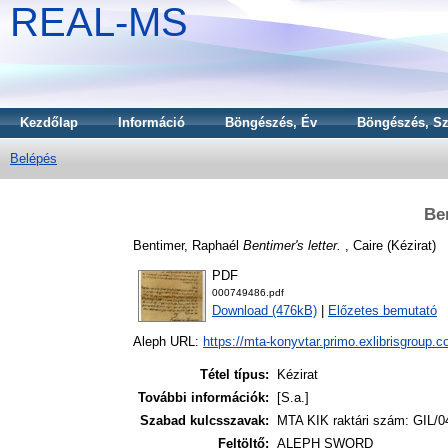
REAL-MS
Kezdőlap
Információ
Böngészés, Év
Böngészés, Sz
Belépés
Ben
Bentimer, Raphaél
Bentimer's letter.
, Caire (Kézirat)
PDF
000749486.pdf
Download (476kB)
|
Előzetes bemutató
Aleph URL:
https://mta-konyvtar.primo.exlibrisgroup.
Tétel típus:
Kézirat
További információk:
[S.a.]
Szabad kulcsszavak:
MTA KIK raktári szám: GIL/0
Feltöltő:
ALEPH SWORD