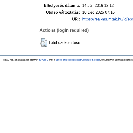
Elhelyezés dátuma:
14 Júli 2016 12:12
Utolsó változtatás:
10 Dec 2025 07:16
URI:
https://real-ms.mtak.hu/id/ep
Actions (login required)
Tétel szekesztése
REAL-MS, az alkalamzott szoftver:
EPrints 3
amit a
School of Electronics and Computer Science
, University of Southampton fejle