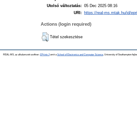
Utolsó változtatás:
05 Dec 2025 08:16
URI:
https://real-ms.mtak.hu/id/epr
Actions (login required)
Tétel szekesztése
REAL-MS, az alkalamzott szoftver:
EPrints 3
amit a
School of Electronics and Computer Science
, University of Southampton fejle