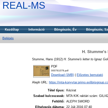
REAL-MS
Kezdőlap
Információ
Böngészés, Év
Böngészés, Sz
Belépés
H. Stumme's l
Stumme, Hans
(1912)
H. Stumme's letter to Ignaz Gol
PDF
000761079.pdf
Download (1MB)
|
Előzetes bemutató
Aleph URL:
https://mta-konyvtar.primo.exlibrisgroup.
Tétel típus:
Kézirat
Szabad kulcsszavak:
MTA KIK raktári szám: GIL/42
Feltöltő:
ALEPH SWORD
Elhelyezés dátuma:
22 Júli 2016 07:40