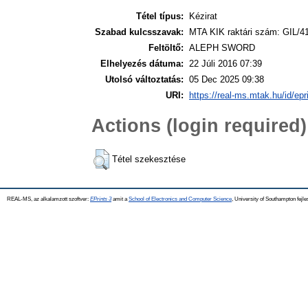
Tétel típus:
Kézirat
Szabad kulcsszavak:
MTA KIK raktári szám: GIL/4
Feltöltő:
ALEPH SWORD
Elhelyezés dátuma:
22 Júli 2016 07:39
Utolsó változtatás:
05 Dec 2025 09:38
URI:
https://real-ms.mtak.hu/id/epr
Actions (login required)
Tétel szekesztése
REAL-MS, az alkalamzott szoftver:
EPrints 3
amit a
School of Electronics and Computer Science
, University of Southampton fejle