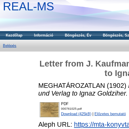
REAL-MS
Kezdőlap
Információ
Böngészés, Év
Böngészés, Sz
Belépés
Letter from J. Kaufm
to Ign
MEGHATÁROZATLAN (1902)
und Verlag to Ignaz Goldziher.
PDF
000761025.pdf
Download (425kB)
|
Előzetes bemutató
Aleph URL:
https://mta-konyvt